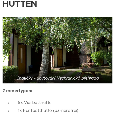
HÜTTEN
Chatičky - ubytování Nechranická přehrada
Zimmertypen:
9x Vierbetthütte
1x Fünfbetthütte (barrierefrei)